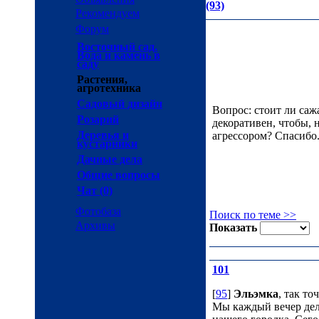
(93)
Рекомендуем
Форум
Восточный сад.
Вода и камень в
саду
Растения,
агротехника
Садовый дизайн
Вопрос: стоит ли саж
Розарий
декоративен, чтобы, 
Деревья и
агрессором? Спасибо
кустарники
Дачные дела
Общие вопросы
Чат (0)
Фотобаза
Поиск по теме >>
Архивы
Показать
101
[
95
]
Эльэмка
, так точ
Мы каждый вечер дел