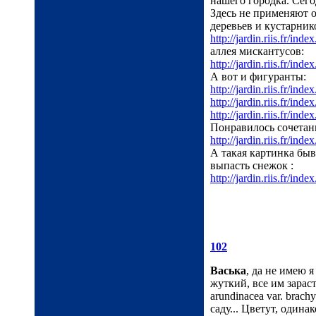
нашего городка. Cего
Здесь не применяют 
деревьев и кустарник
http://jardin.riis.fr/inde
аллея мискантусов:
http://jardin.riis.fr/inde
А вот и фигуранты:
http://jardin.riis.fr/inde
http://jardin.riis.fr/inde
http://jardin.riis.fr/inde
Понравилось сочетан
http://jardin.riis.fr/inde
А такая картинка быв
выпасть снежок :
http://jardin.riis.fr/inde
102
Васька
, да не имею 
жуткий, все им зарас
arundinacea var. brac
саду... Цветут, одина