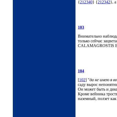
{
212340
} {
212342
}, 
103
Внимательно наблюдаю
только сейчас зацвет
CALAMAGROSTIS BRA
104
[
102
] "
да не имею я вв
саду вырос непонятны
Он может быть и дики
Кроме вейника трост
наземный, ползет как