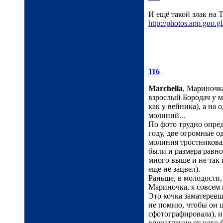
И ещё такой злак на
http://photos.app.go
116
Marchella
, Мариночка
взрослый Бородач у ме
как у вейника), а на 
молиний...
По фото трудно опред
году, две огромные о
молиния тростниковая
были и размера равно
много выше и не так 
еще не зацвел).
Раньше, в молодости, 
Мариночка, я совсем 
Это кочка заматерев
не помню, чтобы он ц
сфотографировала), и
впечатление от него 