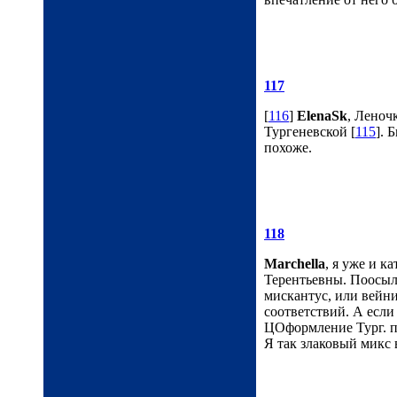
117
[
116
]
ElenaSk
, Леноч
Тургеневской [
115
]. 
похоже.
118
Marchella
, я уже и к
Терентьевны. Поосыла
мискантус, или вейни
соответствий. А если
ЦОформление Тург. пл
Я так злаковый микс 