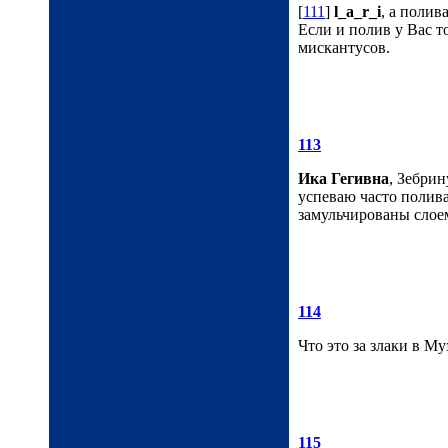
[
111
]
l_a_r_i
, а поли
Если и полив у Вас т
мискантусов.
113
Ика Гегивна
, Зебрин
успеваю часто полива
замульчированы слоем
114
Что это за злаки в М
115