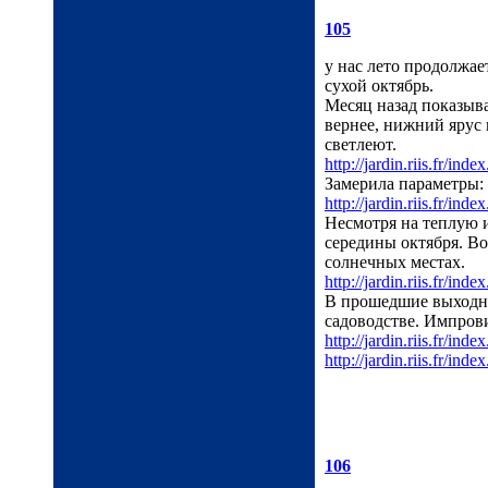
105
у нас лето продолжает
сухой октябрь.
Месяц назад показыва
вернее, нижний ярус 
светлеют.
http://jardin.riis.fr/inde
Замерила параметры: 
http://jardin.riis.fr/inde
Несмотря на теплую 
середины октября. Во
солнечных местах.
http://jardin.riis.fr/inde
В прошедшие выходны
садоводстве. Импрови
http://jardin.riis.fr/inde
http://jardin.riis.fr/inde
106