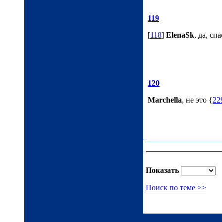
119
[
118
]
ElenaSk
, да, сп
120
Marchella
, не это {
22
Показать
Поиск по теме >>