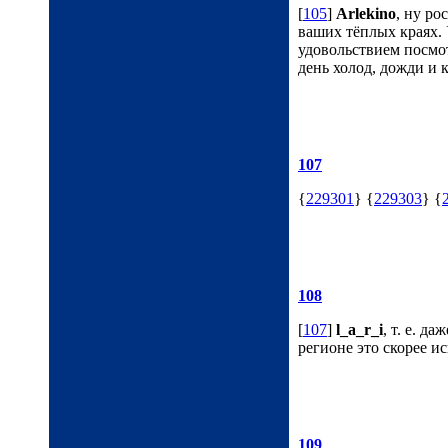
[
105
]
Arlekino
, ну ро
ваших тёплых краях. 
удовольствием посмо
день холод, дожди и к
107
{
229301
} {
229303
} {
108
[
107
]
l_a_r_i
, т. е. д
регионе это скорее и
109