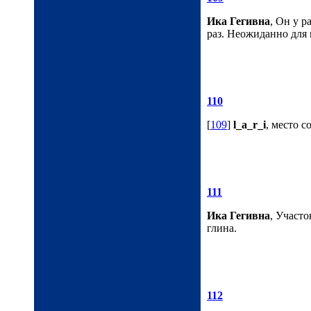
Ика Гегивна
, Он у р
раз. Неожиданно для 
110
[
109
]
l_a_r_i
, место с
111
Ика Гегивна
, Участо
глина.
112